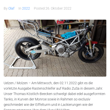
By
Olaf
In
2022
Posted
26. Oktober 2022
Uelzen / Molzen – Am Mittwoch, den 02.11.2022 gibt es die
vorletzte Ausgabe Rastenschleifer auf Radio ZuSa in diesem Jahr.
Unser Thomas Köstlich-Beecken schwelgt dabei edel ausgeformten
Tanks, in Kurven der Monroe sowie in Rahmen so exclusiv
geschmiedet wie der Eiffelturm und in Lackierungen wie der
Sonnenuntergang über dem Uluru! Bääähm…