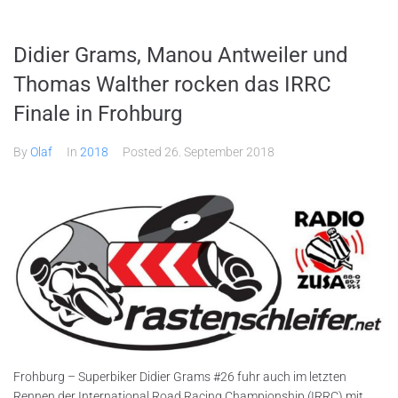
Didier Grams, Manou Antweiler und
Thomas Walther rocken das IRRC
Finale in Frohburg
By
Olaf
In
2018
Posted
26. September 2018
Frohburg – Superbiker Didier Grams #26 fuhr auch im letzten
Rennen der International Road Racing Championship (IRRC) mit