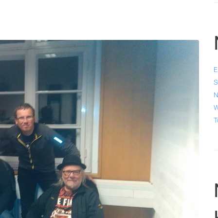
E
S
N
W
T