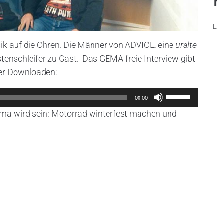
E
k auf die Ohren. Die Männer von ADVICE, eine
uralte
enschleifer zu Gast. Das GEMA-freie Interview gibt
der Downloaden:
Pfeiltasten
00:00
Hoch/Runter
ma wird sein: Motorrad winterfest machen und
benutzen,
um
die
Lautstärke
zu
regeln.