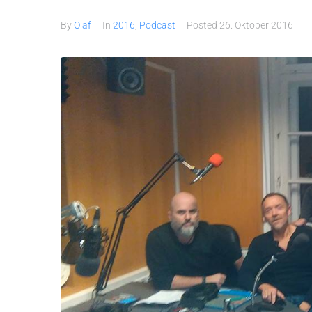
By
Olaf
In
2016
,
Podcast
Posted
26. Oktober 2016