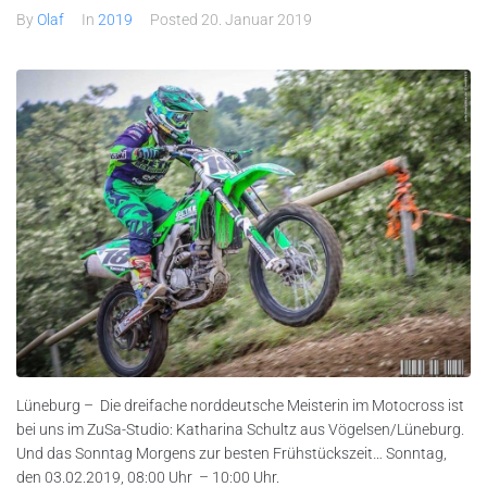
By
Olaf
In
2019
Posted
20. Januar 2019
Lüneburg – Die dreifache norddeutsche Meisterin im Motocross ist
bei uns im ZuSa-Studio: Katharina Schultz aus Vögelsen/Lüneburg.
Und das Sonntag Morgens zur besten Frühstückszeit… Sonntag,
den 03.02.2019, 08:00 Uhr – 10:00 Uhr.