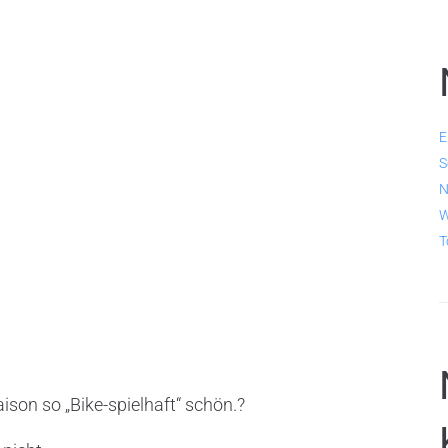
E
S
N
W
T
son so „Bike-spielhaft“ schön.?