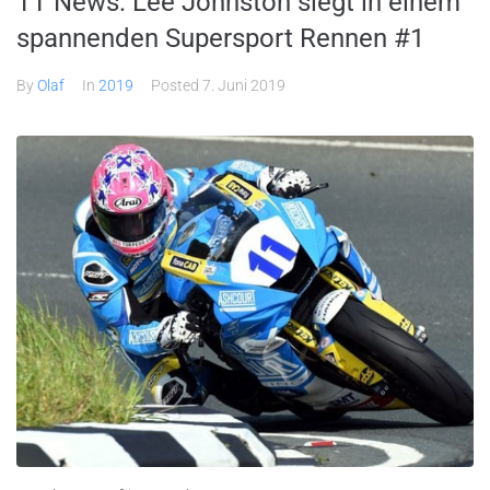
TT News: Lee Johnston siegt in einem
spannenden Supersport Rennen #1
By
Olaf
In
2019
Posted
7. Juni 2019