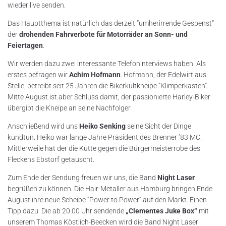
wieder live senden.
Das Hauptthema ist natürlich das derzeit “umherirrende Gespenst“
der
drohenden Fahrverbote für Motorräder an Sonn- und
Feiertagen
.
Wir werden dazu zwei interessante Telefoninterviews haben. Als
erstes befragen wir
Achim Hofmann
. Hofmann, der Edelwirt aus
Stelle, betreibt seit 25 Jahren die Bikerkultkneipe “Klimperkasten“.
Mitte August ist aber Schluss damit, der passionierte Harley-Biker
übergibt die Kneipe an seine Nachfolger.
Anschließend wird uns
Heiko Senking
seine Sicht der Dinge
kundtun. Heiko war lange Jahre Präsident des Brenner ’83 MC.
Mittlerweile hat der die Kutte gegen die Bürgermeisterrobe des
Fleckens Ebstorf getauscht.
Zum Ende der Sendung freuen wir uns, die Band
Night Laser
begrüßen zu können. Die Hair-Metaller aus Hamburg bringen Ende
August ihre neue Scheibe “Power to Power“ auf den Markt. Einen
Tipp dazu: Die ab 20:00 Uhr sendende
„Clementes Juke Box“
mit
unserem Thomas Köstlich-Beecken wird die Band Night Laser