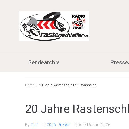
Sendearchiv
Presse
Home
/
20 Jahre Rastenschleifer – Wahnsinn
20 Jahre Rastensch
By
Olaf
In
2026
,
Presse
Posted
6. Juni 2026