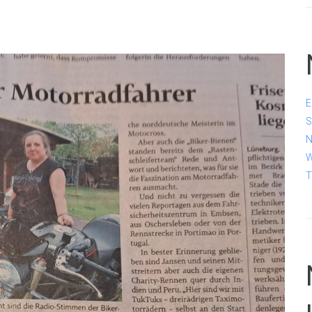
E
S
N
W
T