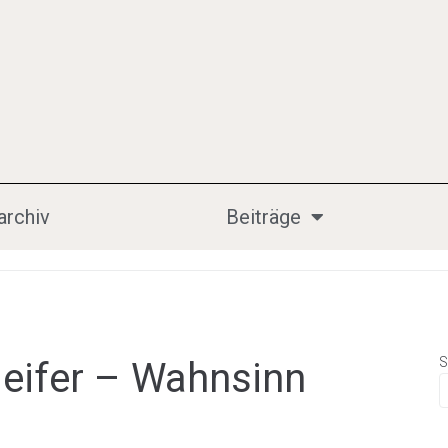
archiv
Beiträge
S
leifer – Wahnsinn