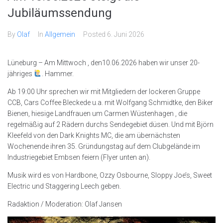
Jubiläumssendung
By
Olaf
In
Allgemein
Posted
6. Juni 2026
Lüneburg – Am Mittwoch , den10.06.2026 haben wir unser 20-
jähriges
. Hammer.
Ab 19:00 Uhr sprechen wir mit Mitgliedern der lockeren Gruppe
CCB, Cars Coffee Bleckede u.a. mit Wolfgang Schmidtke, den Biker
Bienen, hiesige Landfrauen um Carmen Wüstenhagen , die
regelmäßig auf 2 Rädern durchs Sendegebiet düsen. Und mit Björn
Kleefeld von den Dark Knights MC, die am übernächsten
Wochenende ihren 35. Gründungstag auf dem Clubgelände im
Industriegebiet Embsen feiern (Flyer unten an).
Musik wird es von Hardbone, Ozzy Osbourne, Sloppy Joe’s, Sweet
Electric und Staggering Leech geben.
Radaktion / Moderation: Olaf Jansen