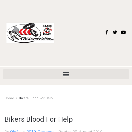
Home
/
Bikers Blood For Help
Bikers Blood For Help
By
Olaf
In
2019
,
Podcast
Posted
29. August 2019