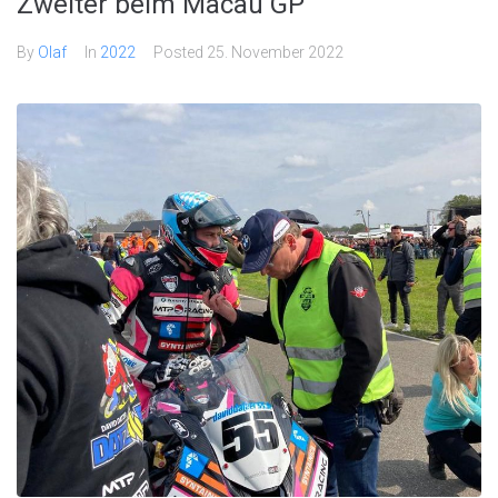
Zweiter beim Macau GP
By
Olaf
In
2022
Posted
25. November 2022