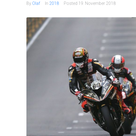
By
Olaf
In
2018
Posted
19. November 2018