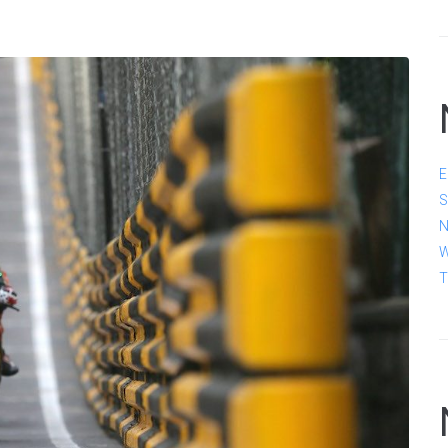
E
S
N
W
T