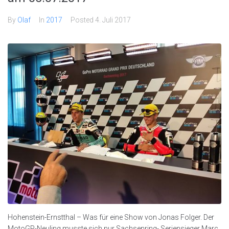
By
Olaf
In
2017
Posted
4. Juli 2017
Hohenstein-Ernstthal – Was für eine Show von Jonas Folger. Der
MotoGP-Neuling musste sich nur Sachsenring- Seriensieger Marc