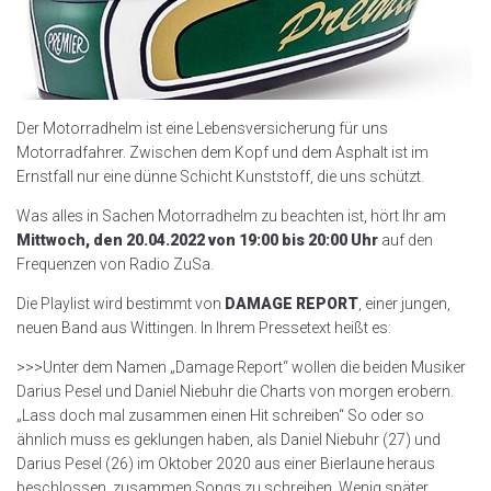
Der Motorradhelm ist eine Lebensversicherung für uns
Motorradfahrer. Zwischen dem Kopf und dem Asphalt ist im
Ernstfall nur eine dünne Schicht Kunststoff, die uns schützt.
Was alles in Sachen Motorradhelm zu beachten ist, hört Ihr am
Mittwoch, den 20.04.2022 von 19:00 bis 20:00 Uhr
auf den
Frequenzen von Radio ZuSa.
Die Playlist wird bestimmt von
DAMAGE REPORT
, einer jungen,
neuen Band aus Wittingen. In Ihrem Pressetext heißt es:
>>>Unter dem Namen „Damage Report“ wollen die beiden Musiker
Darius Pesel und Daniel Niebuhr die Charts von morgen erobern.
„Lass doch mal zusammen einen Hit schreiben“ So oder so
ähnlich muss es geklungen haben, als Daniel Niebuhr (27) und
Darius Pesel (26) im Oktober 2020 aus einer Bierlaune heraus
beschlossen, zusammen Songs zu schreiben. Wenig später