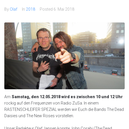
By
Olaf
In
2018
Posted
6. Mai 2018
Am
Samstag, den 12.05.2018 wird es zwischen 10 und 12 Uhr
rockig auf den Frequenzen von Radio ZuSa. In einem
RASTENSCHLEIFER SPEZIAL werden wir Euch die Bands The Dead
Daisies und The New Roses vorstellen.
Unser Redakteur Olaf Jansen konnte John Corabi (The Dead