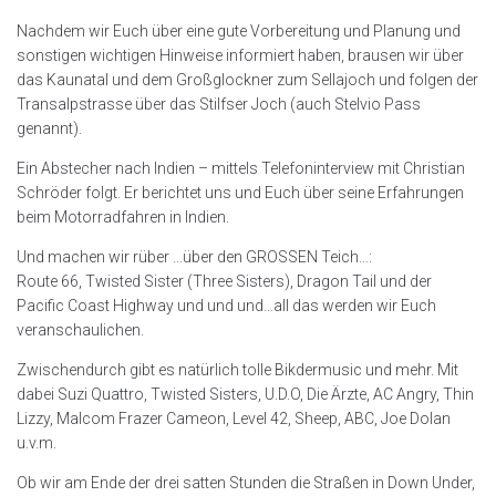
Nachdem wir Euch über eine gute Vorbereitung und Planung und
sonstigen wichtigen Hinweise informiert haben, brausen wir über
das Kaunatal und dem Großglockner zum Sellajoch und folgen der
Transalpstrasse über das Sti
lfser Joch (auch Stelvio Pass
genannt).
Ein Abstecher nach Indien – mittels Telefoninterview mit Christian
Schröder folgt. Er berichtet uns und Euch über seine Erfahrungen
beim Motorradfahren in Indien.
Und machen wir rüber …über den GROSSEN Teich…:
Route 66, Twisted Sister (Three Sisters), Dragon Tail und der
Pacific Coast Highway und und und…all das werden wir Euch
veranschaulichen.
Zwischendurch gibt es natürlich tolle Bikdermusic und mehr. Mit
dabei Suzi Quattro, Twisted Sisters, U.D.O, Die Ärzte, AC Angry, Thin
Lizzy, Malcom Frazer Cameon, Level 42, Sheep, ABC, Joe Dolan
u.v.m.
Ob wir am Ende der drei satten Stunden die Straßen in Down Under,