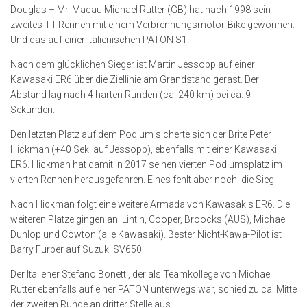
Douglas – Mr. Macau Michael Rutter (GB) hat nach 1998 sein
zweites TT-Rennen mit einem Verbrennungsmotor-Bike gewonnen.
Und das auf einer italienischen PATON S1.
Nach dem glücklichen Sieger ist Martin Jessopp auf einer
Kawasaki ER6 über die Ziellinie am Grandstand gerast. Der
Abstand lag nach 4 harten Runden (ca. 240 km) bei ca. 9
Sekunden.
Den letzten Platz auf dem Podium sicherte sich der Brite Peter
Hickman (+40 Sek. auf Jessopp), ebenfalls mit einer Kawasaki
ER6. Hickman hat damit in 2017 seinen vierten Podiumsplatz im
vierten Rennen herausgefahren. Eines fehlt aber noch: die Sieg.
Nach Hickman folgt eine weitere Armada von Kawasakis ER6. Die
weiteren Plätze gingen an: Lintin, Cooper, Broocks (AUS), Michael
Dunlop und Cowton (alle Kawasaki). Bester Nicht-Kawa-Pilot ist
Barry Furber auf Suzuki SV650.
Der Italiener Stefano Bonetti, der als Teamkollege von Michael
Rutter ebenfalls auf einer PATON unterwegs war, schied zu ca. Mitte
der zweiten Runde an dritter Stelle aus.