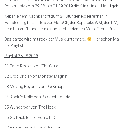
Rockmusik vom 29.08. bis 01.09.2019 die Klinke in die Hand geben.
Neben einem Nachbericht zum 24 Stunden Rollerrennen in
Hanstedt II gibt es Infos zur MotoGP, der Superbike WM, der IDM,
dem Ulster GP und dem aktuell stattfindenden Manx Grand Prix.
Das ganze wird mit rockiger Musik untermalt…
Hier schon Mal
die Playlist:
Playlist 28.08.2019
01 Earth Rocker von The Clutch
02 Crop Circle von Monster Magnet
03 Moving Beyond von Die Krupps
04 Rock ‘n Rolla von Blessed Hellride
05 Wunderbar von The Hoax
06 Go Back to Hell von U.D.O
07 Airblade von Rebels‘ Reunion