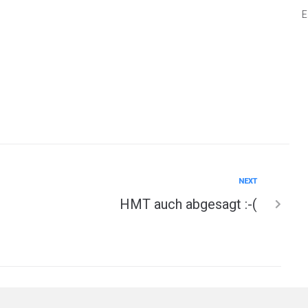
E
NEXT
HMT auch abgesagt :-(