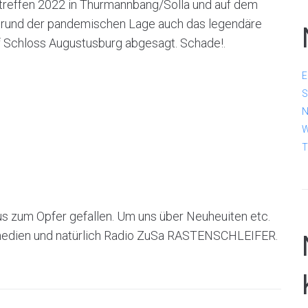
reffen 2022 in Thurmannbang/Solla und auf dem
grund der pandemischen Lage auch das legendäre
f Schloss Augustusburg abgesagt. Schade!.
E
S
N
W
T
s zum Opfer gefallen. Um uns über Neuheuiten etc.
ntmedien und natürlich Radio ZuSa RASTENSCHLEIFER.