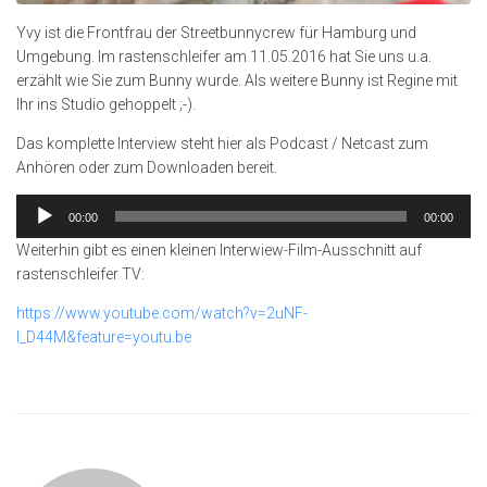
Yvy ist die Frontfrau der Streetbunnycrew für Hamburg und
Umgebung. Im rastenschleifer am 11.05.2016 hat Sie uns u.a.
erzählt wie Sie zum Bunny wurde. Als weitere Bunny ist Regine mit
Ihr ins Studio gehoppelt ;-).
Das komplette Interview steht hier als Podcast / Netcast zum
Anhören oder zum Downloaden bereit.
Audio-
00:00
00:00
Player
Weiterhin gibt es einen kleinen Interwiew-Film-Ausschnitt auf
rastenschleifer TV:
https://www.youtube.com/watch?v=2uNF-
I_D44M&feature=youtu.be