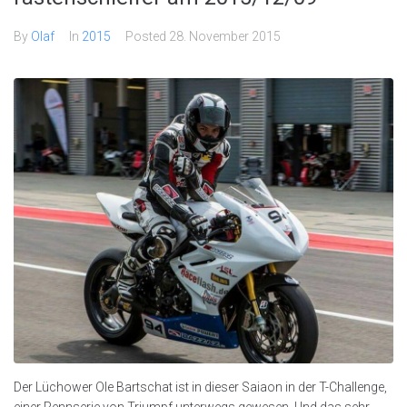
By
Olaf
In
2015
Posted
28. November 2015
Der Lüchower Ole Bartschat ist in dieser Saiaon in der T-Challenge,
einer Rennserie von Triumpf unterwegs gewesen. Und das sehr