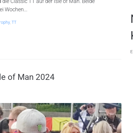
 Classic TT auf der Isle of Man. Beide
ei Wochen...
Trophy
,
TT
E
sle of Man 2024