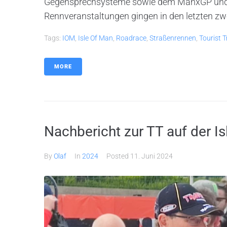
Gegensprechsysteme sowie dem ManxGP und die
Rennveranstaltungen gingen in den letzten zw
Tags:
IOM
,
Isle Of Man
,
Roadrace
,
Straßenrennen
,
Tourist 
MORE
Nachbericht zur TT auf der I
By
Olaf
In
2024
Posted
11. Juni 2024